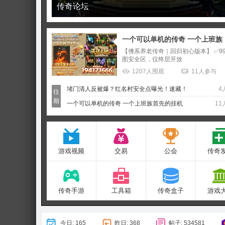
传奇论坛与社区介绍
奇
一个可以单机的传奇 一个上班族
【佛系养老传奇｜回归初心版本】 ✅99
图安全区，仅终层开放
1207
人围观
11
人参与
堵门清人反被爆？红名村安全点曝光！速藏！
4
往
期
一个可以单机的传奇 一个上班族首先的挂机
11
论
游戏视频
交易
公会
传奇
传奇手游
工具箱
传奇盒子
游戏
坛
今日:
165
昨日:
368
帖子:
534581