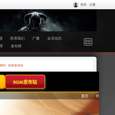
登录
注册
读
联系我们
广播
会员动态
享
发布榜
BBS
传奇发布站