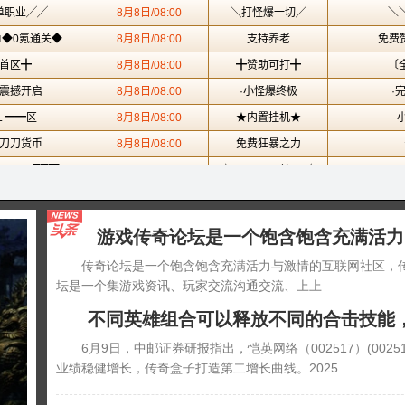
游戏传奇论坛是一个饱含饱含充满活力
传奇论坛是一个饱含饱含充满活力与激情的互联网社区，
坛是一个集游戏资讯、玩家交流沟通交流、上上
不同英雄组合可以释放不同的合击技能
攻沙
6月9日，中邮证券研报指出，恺英网络（002517）(002517
业绩稳健增长，传奇盒子打造第二增长曲线。2025