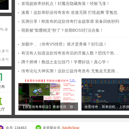
发现超效率挂机点！封魔谷隐藏角落！经验飞涨！
速看！这款单职业传奇发布 攻速无限 打怪超爽 零氪也
实测分享！刚发布的这款传奇打金超靠谱 装备回收秒到
% 全
萌新被“骷髅精灵”秒了？前期BOSS打法合集！
加载中…（传奇VS传世）谁才是青春？别引战！
人参与
有没有人知道这款传奇发布后的开服人数？想找个热闹的
人参与
蹲个师傅！教战士走位技巧！学费好说！真心学！
传奇论坛大神实测！这款公益传奇发布 无氪金无套路 平
发布
【放置传奇单职业】勇者传说，挂
放置传奇，简单挂机，上班
大厅
机养老
备5.25
会员:
134463
欢迎新会员:
AdolfoSear