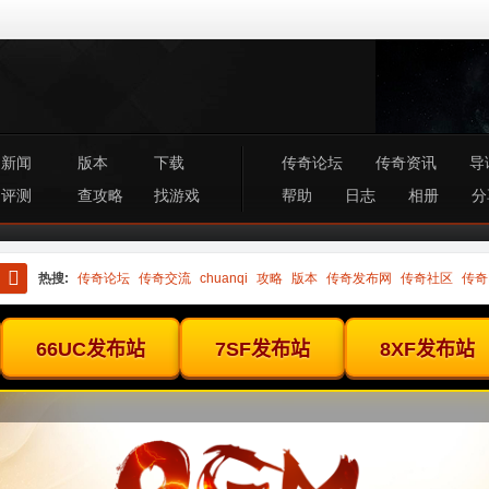
新闻
版本
下载
传奇论坛
传奇资讯
导
评测
查攻略
找游戏
帮助
日志
相册
分
热搜:
传奇论坛
传奇交流
chuanqi
攻略
版本
传奇发布网
传奇社区
传奇
搜
索