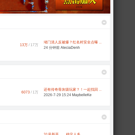
堵门清人反被爆？红名村安全点曝 ...
13万
/
17万
24 分钟前
AleciaDenh
还有传奇骨灰级玩家？！一起找回 ...
6073
/
1万
2026-7-29 15:24
MaybelleKe
31号新开。。稳定人多。。 ...