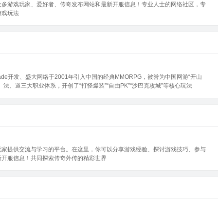
众多游戏玩家、爱好者、传奇发布网站和最新开服信息！专业人士的网络社区，专
游戏玩法
de开发、盛大网络于2001年引入中国的经典MMORPG，被誉为中国网游“开山
法、道三大职业体系，开创了“打怪爆装”“自由PK”“沙巴克攻城”等核心玩法
玩家提供交流与学习的平台。在这里，你可以分享游戏经验、探讨游戏技巧、参与
新开服信息！共同探索传奇外传的精彩世界