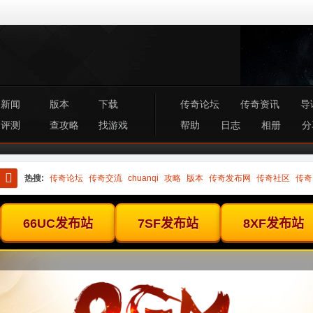
新闻
版本
下载
传奇论坛
传奇资讯
导
评测
查攻略
找游戏
帮助
日志
相册
分
热搜:
传奇论坛
传奇交流
chuanqi
攻略
版本
传奇发布网
传奇社区
传奇
搜
索