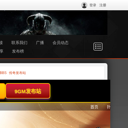
登录
注册
读
联系我们
广播
会员动态
享
发布榜
BBS
传奇发布站