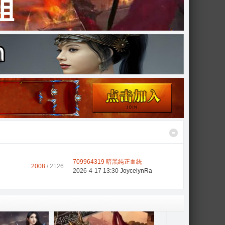
709964319 暗黑纯正血统
2008
/ 2126
2026-4-17 13:30
JoycelynRa