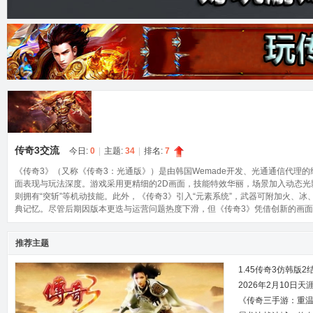
奇
传奇3交流
今日:
0
|
主题:
34
|
排名:
7
论
《传奇3》（又称《传奇3：光通版》）是由韩国Wemade开发、光通通信代理
面表现与玩法深度。游戏采用更精细的2D画面，技能特效华丽，场景加入动态光
则拥有“突斩”等机动技能。此外，《传奇3》引入“元素系统”，武器可附加火、冰
典记忆。尽管后期因版本更迭与运营问题热度下滑，但《传奇3》凭借创新的画面
推荐主题
1.45传奇3仿韩版
2026年2月10日
《传奇三手游：重
坛