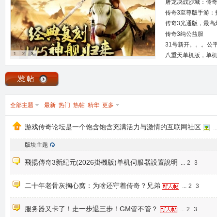
屠龙决战沙城：传奇
传奇3至尊版手游：
传奇3光通版，最高
传奇3纯公益服
31号新开。。。公
1
2
3
八重天单机版，单
全部主题
最新
热门
热帖
精华
更多
游戏传奇论坛是一个饱含饱含充满活力与激情的互联网社区
..
版块主题
飛揚傳奇3新紀元(2026掛機版)单机伺服器設置說明
...
2
3
二十年老骨灰掏心窝：为啥还守着传奇？兄弟
...
2
3
服务器又卡了！走一步退三步！GM管不管？
...
2
3