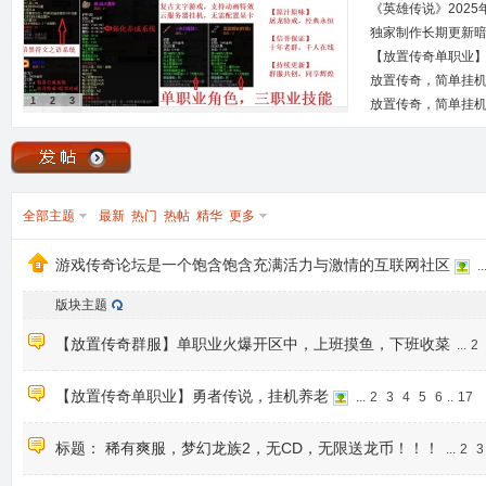
《英雄传说》2025
独家制作长期更新暗
世界！
【放置传奇单职业
放置传奇，简单挂机
1
2
3
放置传奇，简单挂机
全部主题
最新
热门
热帖
精华
更多
游戏传奇论坛是一个饱含饱含充满活力与激情的互联网社区
..
版块主题
【放置传奇群服】单职业火爆开区中，上班摸鱼，下班收菜
...
2
【放置传奇单职业】勇者传说，挂机养老
...
2
3
4
5
6
..
17
标题： 稀有爽服，梦幻龙族2，无CD，无限送龙币！！！
...
2
3