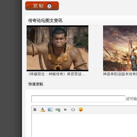
传奇论坛图文资讯
《终极双生：神猴传奇》将背景设定在基什金
快速发帖
还可