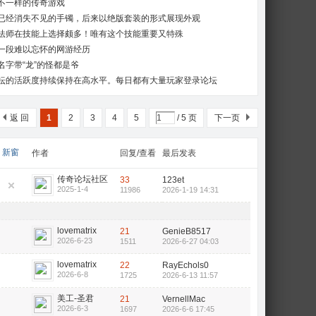
不一样的传奇游戏
已经消失不见的手镯，后来以绝版套装的形式展现外观
法师在技能上选择颇多！唯有这个技能重要又特殊
一段难以忘怀的网游经历
名字带“龙”的怪都是爷
坛的活跃度持续保持在高水平。每日都有大量玩家登录论坛
返 回
1
2
3
4
5
/ 5 页
下一页
新窗
作者
回复/查看
最后发表
传奇论坛社区
33
123et
2025-1-4
11986
2026-1-19 14:31
lovematrix
21
GenieB8517
2026-6-23
1511
2026-6-27 04:03
lovematrix
22
RayEchols0
2026-6-8
1725
2026-6-13 11:57
美工-圣君
21
VernellMac
2026-6-3
1697
2026-6-6 17:45