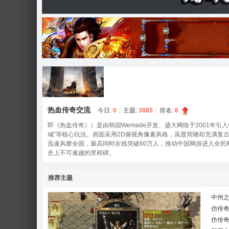
奇
热血传奇交流
今日:
0
|
主题:
3885
|
排名:
6
论
即《热血传奇》）是由韩国Wemade开发、盛大网络于2001年引
城”等核心玩法。画面采用2D俯视角像素风格，虽显简陋却充满复古
迅速风靡全国，最高同时在线突破60万人，推动中国网游进入全
史上不可逾越的里程碑。
推荐主题
中州之
仿传奇
仿传奇
坛