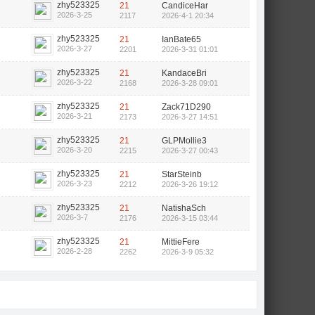
zhy523325
21
CandiceHar
2026-3-25
2117
2026-4-1 20:34
zhy523325
21
IanBate65
2026-3-27
2201
2026-3-31 01:01
zhy523325
21
KandaceBri
2026-3-22
2168
2026-3-28 09:01
zhy523325
21
Zack71D290
2026-3-21
2173
2026-3-27 14:51
zhy523325
21
GLPMollie3
2026-3-20
2215
2026-3-27 00:43
zhy523325
21
StarSteinb
2026-3-23
2212
2026-3-26 19:12
zhy523325
21
NatishaSch
2026-3-7
2176
2026-3-15 03:44
zhy523325
21
MittieFere
2026-2-28
2262
2026-3-9 05:32