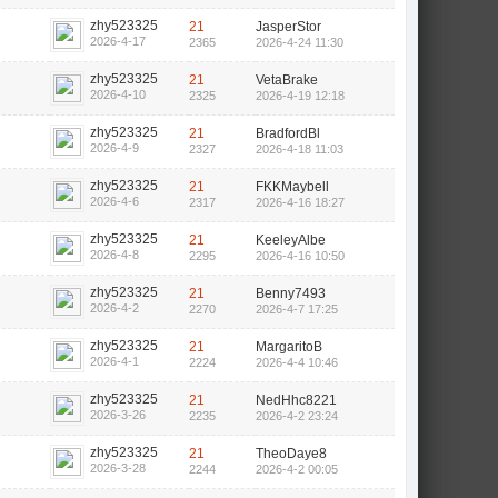
zhy523325
21
JasperStor
2026-4-17
2365
2026-4-24 11:30
zhy523325
21
VetaBrake
2026-4-10
2325
2026-4-19 12:18
zhy523325
21
BradfordBl
2026-4-9
2327
2026-4-18 11:03
zhy523325
21
FKKMaybell
2026-4-6
2317
2026-4-16 18:27
zhy523325
21
KeeleyAlbe
2026-4-8
2295
2026-4-16 10:50
zhy523325
21
Benny7493
2026-4-2
2270
2026-4-7 17:25
zhy523325
21
MargaritoB
2026-4-1
2224
2026-4-4 10:46
zhy523325
21
NedHhc8221
2026-3-26
2235
2026-4-2 23:24
zhy523325
21
TheoDaye8
2026-3-28
2244
2026-4-2 00:05