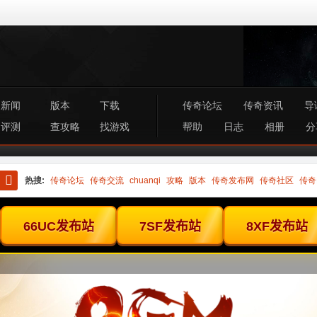
新闻
版本
下载
传奇论坛
传奇资讯
导
评测
查攻略
找游戏
帮助
日志
相册
分
热搜:
传奇论坛
传奇交流
chuanqi
攻略
版本
传奇发布网
传奇社区
传奇
搜
索