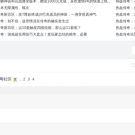
鳞神器和百战微变版本，赠送1000元充值，喜欢激情PK的快速上线，
韩版传奇：
681888
版本无限属性、模次
热血传奇：
传奇新百区：攻7降妖终成沙巴克成员的神装，一身穿搭真神气
热血传奇：
传奇：别不信，这些情况在传奇的确实发生过
热血传奇：
奇新百区：运10套触发四级技能，那么运11套呢？
热血传奇：
传奇：游戏超实用技巧大盘点！老玩家总结的精华，必看
热血传奇论
网社区
...
2
3
4