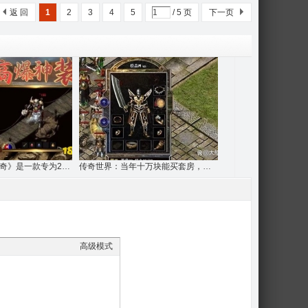
返 回
1
2
3
4
5
/ 5 页
下一页
《首战首区最新传奇》是一款专为2026年传奇
传奇世界：当年十万块能买套房，他们却只买
高级模式