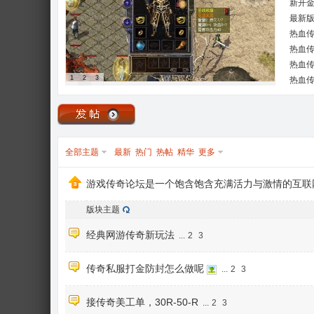
新开金
➕A91
最新
热血
热血
热血传
1
2
3
热血
全部主题
最新
热门
热帖
精华
更多
游戏传奇论坛是一个饱含饱含充满活力与激情的互联
版块主题
经典网游传奇新玩法
...
2
3
传奇私服打金防封怎么做呢
...
2
3
接传奇美工单，30R-50-R
...
2
3