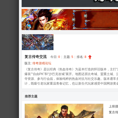
奇
复古传奇交流
今日:
0
|
主题:
5
|
排名:
8
版主:
传奇游戏论坛
论
《复古传奇》是以经典《热血传奇》为蓝本打造的怀旧版本，主打“原
爆装”“自由PK”和“沙巴克攻城”展开。地图还原比奇城、盟重土
夺资源、参与行会战，体验纯粹的热血对抗与社交乐趣。版本通常
计，既吸引老玩家重温青春记忆，也让新生代玩家感受中国网游黄
推荐主题
上班
复古传
坛