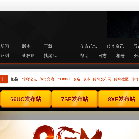
新闻
版本
下载
传奇论坛
传奇资讯
导
评测
查攻略
找游戏
帮助
日志
相册
分
热搜:
传奇论坛
传奇交流
chuanqi
攻略
版本
传奇发布网
传奇社区
传奇
搜
索