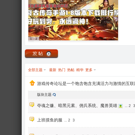
1
2
全部主题
最新
热门
热帖
精华
更多
游戏传奇论坛是一个饱含饱含充满活力与激情的互联
版块主题
夺魂之镰、暗黑元素、佣兵系统、魔兽英雄
...
2
上班摸鱼的服
...
2
3