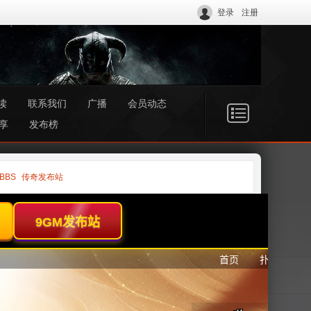
登录
注册
读
联系我们
广播
会员动态
享
发布榜
BBS
传奇发布站