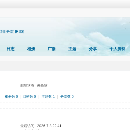
复制]
[分享]
[RSS]
日志
相册
广播
主题
分享
个人资料
邮箱状态
未验证
|
相册数 0
|
回帖数 0
|
主题数 1
|
分享数 0
最后访问
2026-7-8 22:41