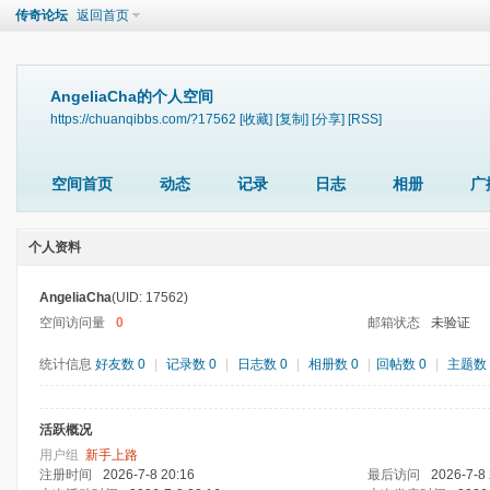
传奇论坛
返回首页
AngeliaCha的个人空间
https://chuanqibbs.com/?17562
[收藏]
[复制]
[分享]
[RSS]
空间首页
动态
记录
日志
相册
广
个人资料
AngeliaCha
(UID: 17562)
空间访问量
0
邮箱状态
未验证
统计信息
好友数 0
|
记录数 0
|
日志数 0
|
相册数 0
|
回帖数 0
|
主题数 
活跃概况
用户组
新手上路
注册时间
2026-7-8 20:16
最后访问
2026-7-8 