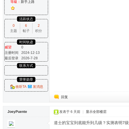
等級：
新手上路
活跃状态
0
6
2
主题
帖子
积分
时间轨迹
威望
0
注册时间
2024-12-13
最后登录
2026-7-28
联系方式
荣誉勋章
收听TA
发消息
回复
JoeyPuente
发表于
6 天前
|
显示全部楼层
道士的宝宝到底能升到几级？实测表明7级