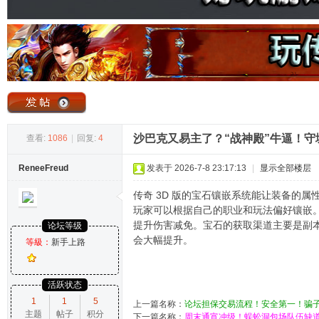
奇
沙巴克又易主了？“战神殿”牛逼！
查看:
1086
|
回复:
4
ReneeFreud
发表于 2026-7-8 23:17:13
|
显示全部楼层
论
传奇 3D 版的宝石镶嵌系统能让装备的
玩家可以根据自己的职业和玩法偏好镶嵌。3 
提升伤害减免。宝石的获取渠道主要是副本
论坛等级
会大幅提升。
等級：
新手上路
活跃状态
1
1
5
上一篇名称：
论坛担保交易流程！安全第一！骗
主题
帖子
积分
坛
下一篇名称：
周末通宵冲级！蜈蚣洞包场队伍缺