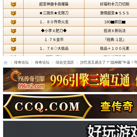
传奇论坛
传奇论坛
综合交流区
沙巴克又易主了？“战神殿”牛逼！守城
传
»
›
›
›