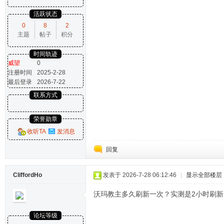
活跃状态
0
8
2
主题
帖子
积分
时间轨迹
威望
0
注册时间
2025-2-28
最后登录
2026-7-22
联系方式
荣誉勋章
收听TA
发消息
回复
CliffordHo
发表于 2026-7-28 06:12:46
|
显示全部楼层
沃玛教主多久刷新一次？实测是2小时刷
论坛等级