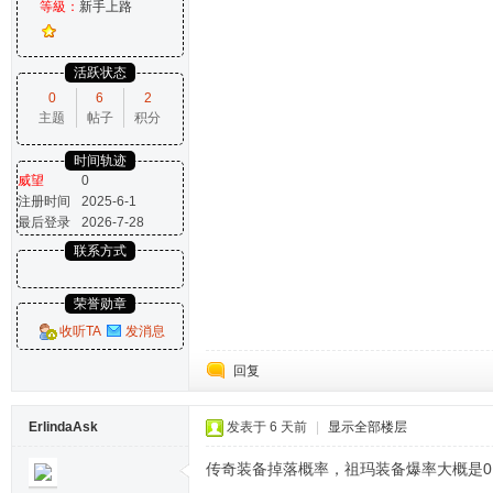
等級：
新手上路
活跃状态
0
6
2
主题
帖子
积分
时间轨迹
威望
0
注册时间
2025-6-1
最后登录
2026-7-28
联系方式
荣誉勋章
收听TA
发消息
回复
ErlindaAsk
发表于
6 天前
|
显示全部楼层
传奇装备掉落概率，祖玛装备爆率大概是0.