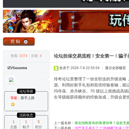
奇
论坛担保交易流程！安全第一！骗子
查看:
1074
|
回复:
4
IZVSusanna
发表于 2026-7-8 22:55:54
|
显示全部楼层
论
传奇论坛里整理了一份全职业的升级攻略，
源。利用好新手礼包和双倍经验卷轴，能让
玛寺庙、赤月峡谷。70 级以上就挑战高
论坛等级
生等级能获得额外的经验加成，升级会更
等級：
新手上路
活跃状态
1
1
5
上一篇名称：
谁在找刚发布的靠谱传奇？这款无套
主题
帖子
积分
坛
下一篇名称：
沙巴克又易主了？“战神殿”牛逼！