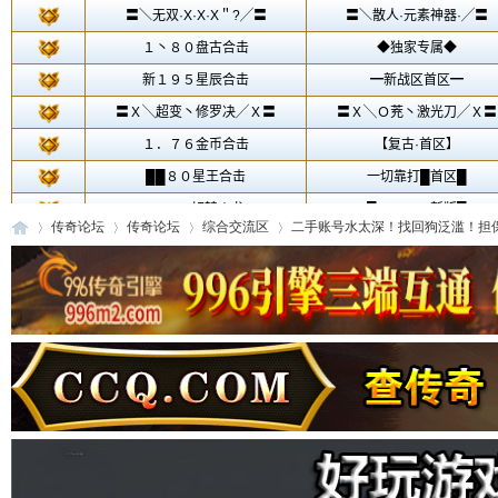
传奇论坛
传奇论坛
综合交流区
二手账号水太深！找回狗泛滥！担保交
传
»
›
›
›