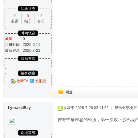
活跃状态
0
5
2
主题
帖子
积分
时间轨迹
威望
0
注册时间
2025-6-11
最后登录
2026-7-22
联系方式
荣誉勋章
收听TA
发消息
回复
LynwoodBay
发表于 2026-7-28 03:11:52
|
显示全部楼层
传奇中最难忘的经历，第一次攻下沙巴克
论坛等级