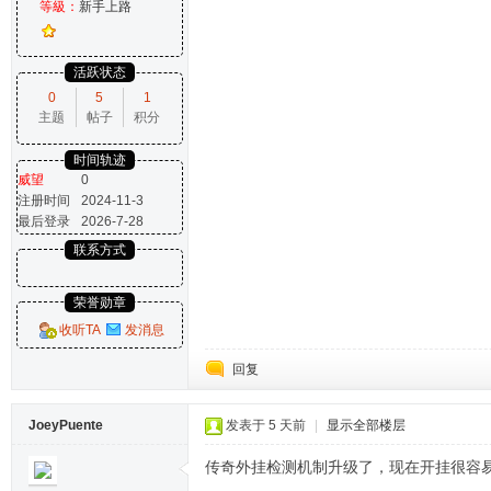
等級：
新手上路
活跃状态
0
5
1
主题
帖子
积分
时间轨迹
威望
0
注册时间
2024-11-3
最后登录
2026-7-28
联系方式
荣誉勋章
收听TA
发消息
回复
JoeyPuente
发表于
5 天前
|
显示全部楼层
传奇外挂检测机制升级了，现在开挂很容