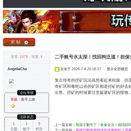
奇
二手账号水太深！找回狗泛滥！担保
查看:
1079
|
回复:
4
AngeliaCha
发表于 2026-7-8 20:16:17
|
显示全部楼层
论
复古传奇的挖矿玩法虽然看起来枯燥，但
奇矿区和毒蛇山谷的矿区都是挖矿的好去
出售。挖矿的时候要注意躲避矿区的怪物
论坛等级
等級：
新手上路
活跃状态
1
1
5
上一篇名称：
熊孩子删号了！装备全没！能找回
主题
帖子
积分
坛
下一篇名称：
谁踩过刚发布的这款传奇的坑？求避