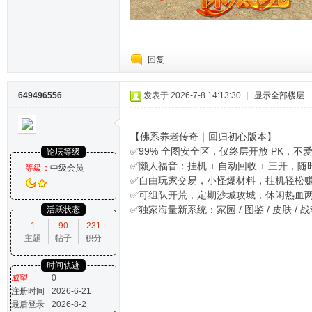
回复
649496556
发表于 2026-7-8 14:13:30
|
显示全部楼层
【佛系养老传奇｜回归初心版本】
✅99% 全图安全区，仅终层开放 PK，不
论坛等级
✅懒人福音：挂机 + 自动回收 + 三开，
等級：
中级会员
✅自由玩家交易，小怪爆材料，挂机轻松
✅可组队开荒，定期沙城攻城，休闲热血
✅独家海量新系统：家园 / 图鉴 / 皮肤 / 
活跃状态
1
90
231
主题
帖子
积分
时间轨迹
威望
0
注册时间
2026-6-21
最后登录
2026-8-2