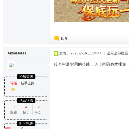
回复
AnyaFlores
发表于 2026-7-16 11:04:44
|
显示全部楼层
传奇中最实用的技能，道士的隐身术排第
论坛等级
等級：
新手上路
活跃状态
0
4
2
主题
帖子
积分
时间轨迹
威望
0