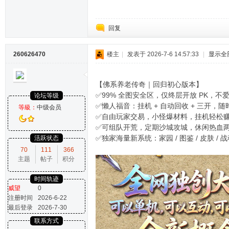
回复
260626470
楼主
|
发表于 2026-7-6 14:57:33
|
显示全
【佛系养老传奇｜回归初心版本】
✅99% 全图安全区，仅终层开放 PK，不
论坛等级
✅懒人福音：挂机 + 自动回收 + 三开，
等級：
中级会员
✅自由玩家交易，小怪爆材料，挂机轻松
✅可组队开荒，定期沙城攻城，休闲热血
✅独家海量新系统：家园 / 图鉴 / 皮肤 / 
活跃状态
70
111
366
主题
帖子
积分
时间轨迹
威望
0
注册时间
2026-6-22
最后登录
2026-7-30
联系方式