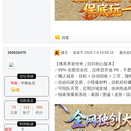
回复
260626470
楼主
|
发表于 2026-7-9 19:00:16
|
显示全
【佛系养老传奇｜回归初心版本】
✅99% 全图安全区，仅终层开放 PK，不
✅懒人福音：挂机 + 自动回收 + 三开，
论坛等级
✅自由玩家交易，小怪爆材料，挂机轻松
等級：
中级会员
✅可组队开荒，定期沙城攻城，休闲热血
✅独家海量新系统：家园 / 图鉴 / 皮肤 / 
活跃状态
70
111
366
主题
帖子
积分
时间轨迹
威望
0