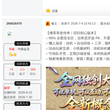
回复
260626470
楼主
|
发表于 2026-7-4 15:43:13
|
显示全
【佛系养老传奇｜回归初心版本】
✅99% 全图安全区，仅终层开放 PK，不
✅懒人福音：挂机 + 自动回收 + 三开，
论坛等级
✅自由玩家交易，小怪爆材料，挂机轻松
等級：
中级会员
✅可组队开荒，定期沙城攻城，休闲热血
✅独家海量新系统：家园 / 图鉴 / 皮肤 / 
活跃状态
70
111
366
主题
帖子
积分
时间轨迹
威望
0
注册时间
2026-6-22
最后登录
2026-7-30
联系方式