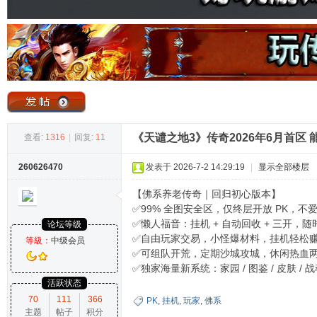
奇
《天谴之地3》传奇2026年6月首区 
查看:
1316
|
回复:
11
260626470
发表于 2026-7-2 14:29:19
|
显示全部楼层
论
【佛系养老传奇｜回归初心版本】
✅99% 全图安全区，仅终层开放 PK，不
✅懒人福音：挂机 + 自动回收 + 三开，
论坛等级
✅自由玩家交易，小怪爆材料，挂机轻松
等級：
中级会员
✅可组队开荒，定期沙城攻城，休闲热血
✅独家海量新系统：家园 / 图鉴 / 皮肤 / 
活跃状态
70
111
366
PK
,
挂机
,
玩家
,
佛系
主题
帖子
积分
坛