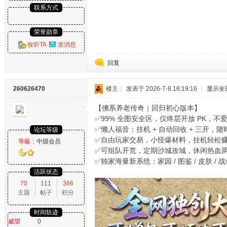
联系方式
荣誉勋章
收听TA
发消息
回复
260626470
楼主
|
发表于 2026-7-8 16:19:16
|
显示全
【佛系养老传奇｜回归初心版本】
✅99% 全图安全区，仅终层开放 PK，不
✅懒人福音：挂机 + 自动回收 + 三开，
论坛等级
✅自由玩家交易，小怪爆材料，挂机轻松
等級：
中级会员
✅可组队开荒，定期沙城攻城，休闲热血
✅独家海量新系统：家园 / 图鉴 / 皮肤 / 
活跃状态
70
111
366
主题
帖子
积分
时间轨迹
威望
0