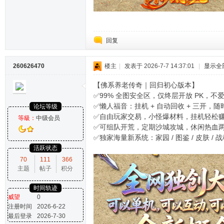
回复
260626470
楼主
|
发表于 2026-7-7 14:37:01
|
显示全
【佛系养老传奇｜回归初心版本】
✅99% 全图安全区，仅终层开放 PK，不
✅懒人福音：挂机 + 自动回收 + 三开，
论坛等级
✅自由玩家交易，小怪爆材料，挂机轻松
等級：
中级会员
✅可组队开荒，定期沙城攻城，休闲热血
✅独家海量新系统：家园 / 图鉴 / 皮肤 / 
活跃状态
70
111
366
主题
帖子
积分
时间轨迹
威望
0
注册时间
2026-6-22
最后登录
2026-7-30