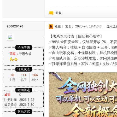
回复
260626470
楼主
|
发表于 2026-7-5 18:45:46
|
显示全
【佛系养老传奇｜回归初心版本】
✅99% 全图安全区，仅终层开放 PK，不
✅懒人福音：挂机 + 自动回收 + 三开，
论坛等级
✅自由玩家交易，小怪爆材料，挂机轻松
等級：
中级会员
✅可组队开荒，定期沙城攻城，休闲热血
✅独家海量新系统：家园 / 图鉴 / 皮肤 / 
活跃状态
70
111
366
主题
帖子
积分
时间轨迹
威望
0
注册时间
2026-6-22
最后登录
2026-7-30
联系方式