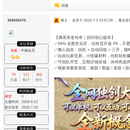
回复
260626470
楼主
|
发表于 2026-7-3 19:52:38
|
显示全
【佛系养老传奇｜回归初心版本】
✅99% 全图安全区，仅终层开放 PK，不
论坛等级
✅懒人福音：挂机 + 自动回收 + 三开，
等級：
中级会员
✅自由玩家交易，小怪爆材料，挂机轻松
✅可组队开荒，定期沙城攻城，休闲热血
✅独家海量新系统：家园 / 图鉴 / 皮肤 / 
活跃状态
70
111
366
主题
帖子
积分
时间轨迹
威望
0
注册时间
2026-6-22
最后登录
2026-7-30
联系方式
荣誉勋章