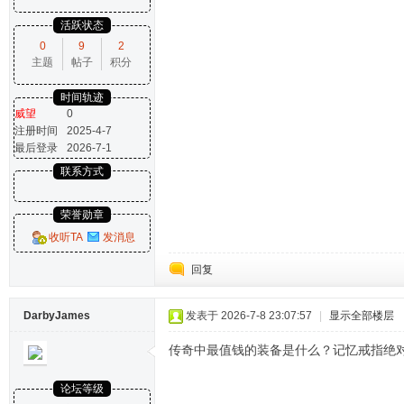
活跃状态
0
9
2
主题
帖子
积分
时间轨迹
威望
0
注册时间
2025-4-7
最后登录
2026-7-1
联系方式
荣誉勋章
收听TA
发消息
回复
DarbyJames
发表于 2026-7-8 23:07:57
|
显示全部楼层
传奇中最值钱的装备是什么？记忆戒指绝
论坛等级