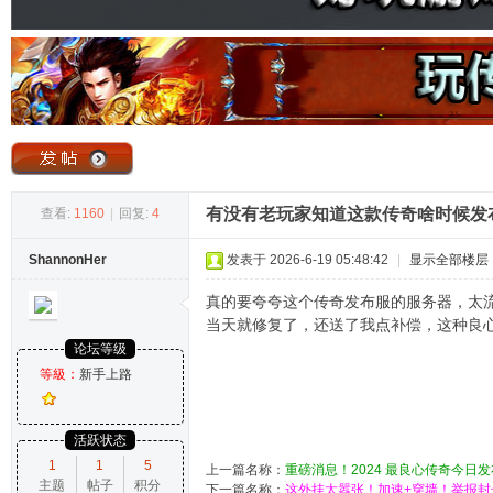
奇
有没有老玩家知道这款传奇啥时候发
查看:
1160
|
回复:
4
ShannonHer
发表于 2026-6-19 05:48:42
|
显示全部楼层
论
真的要夸夸这个传奇发布服的服务器，太流
当天就修复了，还送了我点补偿，这种良
论坛等级
等級：
新手上路
活跃状态
1
1
5
上一篇名称：
重磅消息！2024 最良心传奇今日
主题
帖子
积分
坛
下一篇名称：
这外挂太嚣张！加速+穿墙！举报封