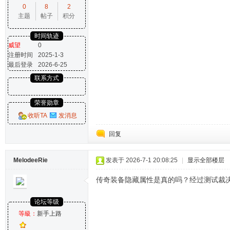
0
8
2
主题
帖子
积分
时间轨迹
威望
0
注册时间
2025-1-3
最后登录
2026-6-25
联系方式
荣誉勋章
收听TA
发消息
回复
MelodeeRie
发表于 2026-7-1 20:08:25
|
显示全部楼层
传奇装备隐藏属性是真的吗？经过测试裁
论坛等级
等級：
新手上路